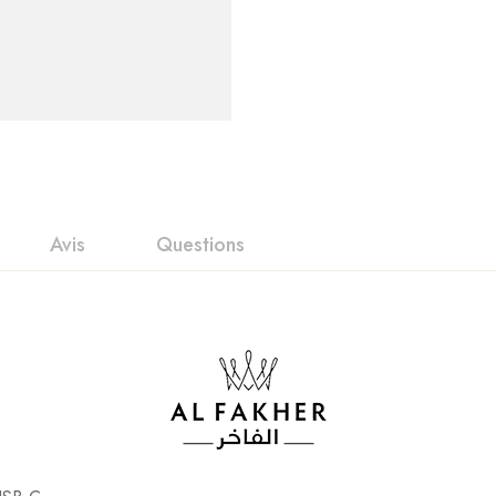
Avis
Questions
nts
it
n 0 Reviews