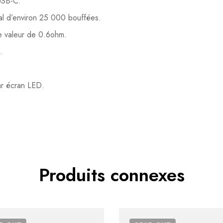
USB-C.
is, donnez le vôtre en premier !
lement. Devenez le premier à poser votre question !
tal d’environ 25 000 bouffées.
e valeur de 0.6ohm.
.
ar écran LED.
Produits connexes