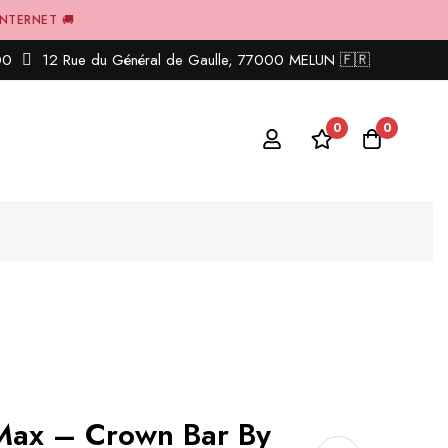
INTERNET 🚚
00
12 Rue du Général de Gaulle, 77000 MELUN 🇫🇷
0
0
Max – Crown Bar By