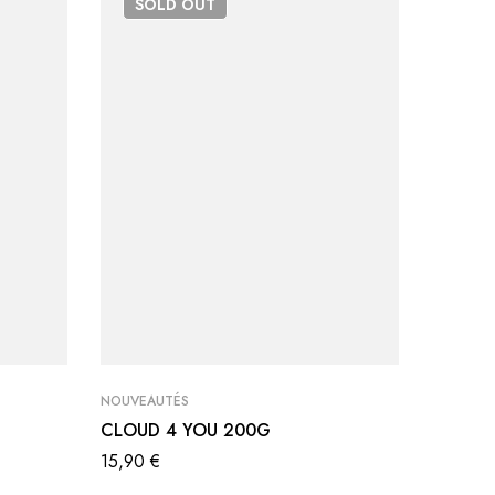
SOLD
OUT
SO
NOUVEAUTÉS
NOUVEAU
CLOUD 4 YOU 200G
ALUMIN
15,90
€
5,00
€