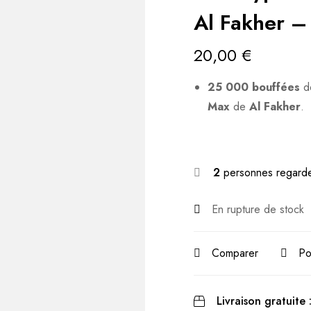
Al Fakher 
20,00
€
25 000 bouffées
de
Max
de
Al Fakher
.
2
personnes regarde
En rupture de stock
Comparer
Po
Livraison gratuite 