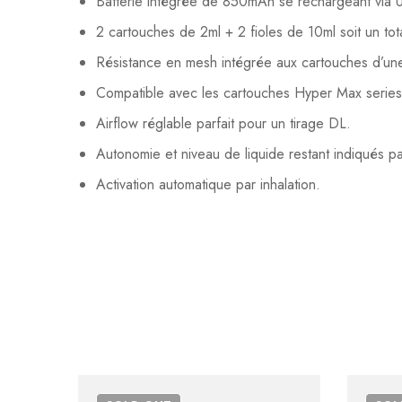
Batterie intégrée de 850mAh se rechargeant via 
Il n'y a pas encore d'av
Aucune question actuel
2 cartouches de 2ml + 2 fioles de 10ml soit un to
Résistance en mesh intégrée aux cartouches d’un
Compatible avec les cartouches Hyper Max series
Airflow réglable parfait pour un tirage DL.
Autonomie et niveau de liquide restant indiqués p
Activation automatique par inhalation.