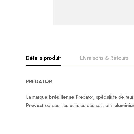
Détails produit
Livraisons & Retours
Avis clients
Questions clie
PREDATOR
La marque
brésilienne
Predator, spécialiste de feui
0
question sur ce produ
Based o
Provost
ou pour les puristes des sessions
aluminiu
Il n'y a pas encore d'av
Aucune question actuel