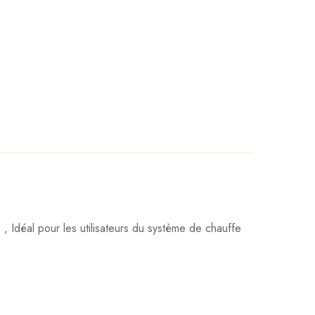
s
, Idéal pour les utilisateurs du système de chauffe
Poser ma question
Ajouter mon avis