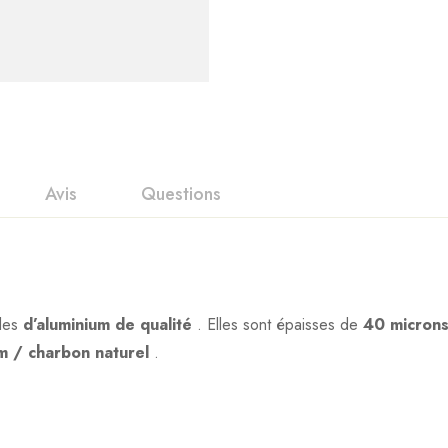
Avis
Questions
nts
lles
d’aluminium de qualité
. Elles sont épaisses de
40 micron
it
n 0 Reviews
m / charbon naturel
.
is, donnez le vôtre en premier !
lement. Devenez le premier à poser votre question !