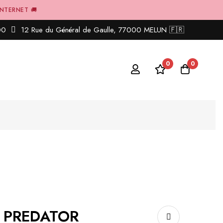
INTERNET 🚚
00
12 Rue du Général de Gaulle, 77000 MELUN 🇫🇷
0
0
 PREDATOR