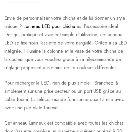
Avis clients
Questions clients
Envie de personnaliser votre chicha et de lui donner un style
unique ? L’
anneau LED pour chicha
est l’accessoire idéal.
Based on 0 Reviews
0
question sur ce produit
Poser ma question
Design, pratique et vraiment simple d’utilisation, cet anneau
LED se fixe sous l’assiette de votre narguilé. Grâce à sa LED
Ajouter mon avis
intégrée, il illumine la colonne et le vase de votre chicha de
Aucune question actuellement. Devenez le premier à poser
la couleur que vous voudrez grâce à sa télécommande de
votre question !
Il n'y a pas encore d'avis, donnez le vôtre en premier !
réglage proposant pas moins de 16 couleurs différentes.
Pour recharger la LED, rien de plus simple : Branchez là
simplement sur une prise secteur ou un port USB grâce au
câble fourni. La télécommande fonctionne quant à elle avec
avec une pile plate fournie.
Cet anneau lumineux est compatible avec toutes les chichas
dont l’assiette possède un diamètre supérieur ou égal à 20