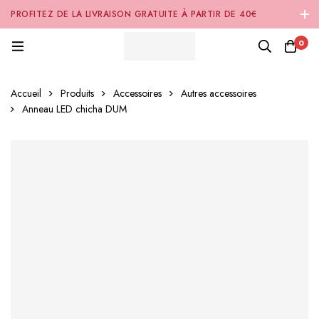
PROFITEZ DE LA LIVRAISON GRATUITE À PARTIR DE 40€
D'ACHAT SUR NOTRE SITE INTERNET 🚚
0
Accueil
Produits
Accessoires
Autres accessoires
Anneau LED chicha DUM