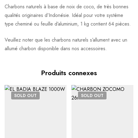
Based on 0 Reviews
0
question sur ce produit
Poser ma question
Charbons naturels à base de noix de coco, de très bonnes
qualités originaires d’Indonésie.
Idéal pour votre système
Ajouter mon avis
type cheminé ou feuille d’aluminium, 1 kg contient 64 pièces.
Aucune question actuellement. Devenez le premier à poser
votre question !
Veuillez noter que les charbons naturels s’allument avec un
Il n'y a pas encore d'avis, donnez le vôtre en premier !
allumé charbon disponible dans nos accessoires.
Produits connexes
SOLD
OUT
SOLD
OUT