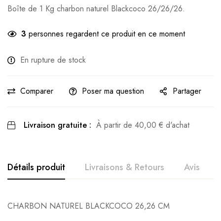
Boîte de 1 Kg charbon naturel Blackcoco 26/26/26.
3
personnes regardent ce produit en ce moment
En rupture de stock
Comparer
Poser ma question
Partager
Livraison gratuite :
À partir de
40,00
€
d'achat
Détails produit
Livraisons & Retours
Avis
Avis clients
Questions clients
CHARBON NATUREL BLACKCOCO 26,26 CM