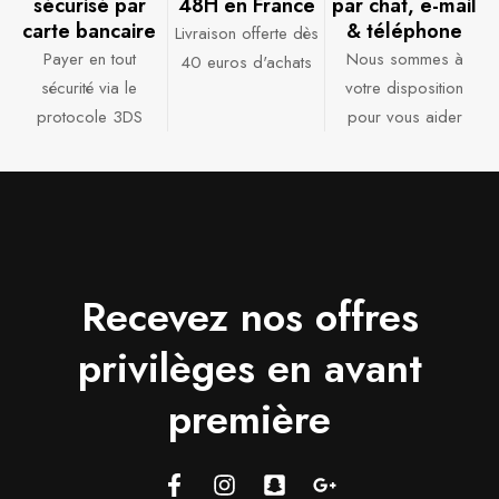
sécurisé par
48H en France​
par chat, e-mail
carte bancaire​
& téléphone​
Livraison offerte dès
Payer en tout
Nous sommes à
40 euros d'achats​
sécurité via le
votre disposition
protocole 3DS
pour vous aider​
Recevez nos offres
privilèges en avant
première