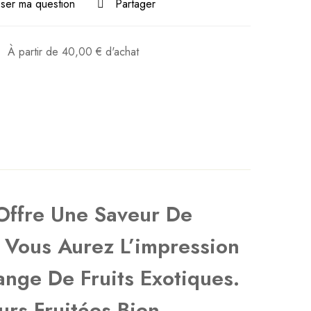
ser ma question
Partager
:
À partir de
40,00
€
d'achat
 Offre Une Saveur De
, Vous Aurez L’impression
Poser ma question
Ajouter mon avis
ange De Fruits Exotiques.
urs Fruitées Bien