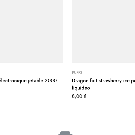
PUFFS
électronique jetable 2000
Dragon fuit strawberry ice p
liquideo
8,00
€