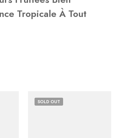
ence Tropicale À Tout
SOLD
OUT
SO