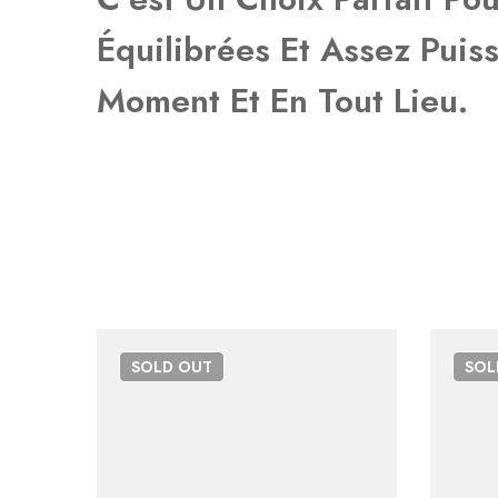
Il n'y a pas encore d'av
Aucune question actuel
Équilibrées Et Assez Puis
Moment Et En Tout Lieu.
SOLD
OUT
SO