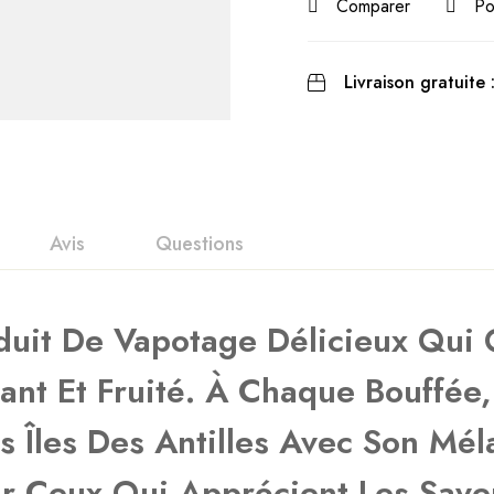
Comparer
Po
Livraison gratuite 
Avis
Questions
nts
oduit De Vapotage Délicieux Qui
sant Et Fruité. À Chaque Bouffée
it
n 0 Reviews
s Îles Des Antilles Avec Son Mél
ur Ceux Qui Apprécient Les Save