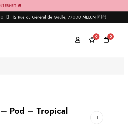
INTERNET 🚚
00
12 Rue du Général de Gaulle, 77000 MELUN 🇫🇷
0
0
 – Pod – Tropical