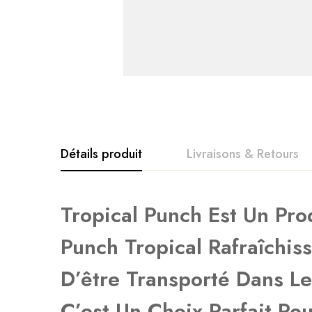
Détails produit
Livraisons & Retours
Avis clients
Questions clie
Tropical Punch Est Un Pr
Punch Tropical Rafraîchis
0
question sur ce produ
Based o
D’être Transporté Dans Le
C’est Un Choix Parfait Po