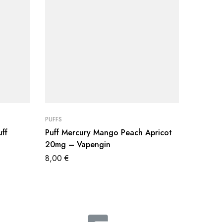
PUFFS
PUFFS
uff
Puff Mercury Mango Peach Apricot
Pack Cl
20mg – Vapengin
X-Bar
8,00
€
12,90
€