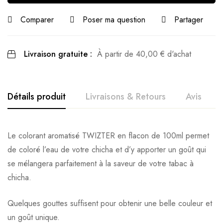
Comparer
Poser ma question
Partager
Livraison gratuite :
À partir de
40,00
€
d'achat
Détails produit
Livraisons & Retours
Avis
Avis clients
Questions clients
Le colorant aromatisé TWIZTER en flacon de 100ml permet
de coloré l’eau de votre chicha et d’y apporter un goût qui
Based on 0 Reviews
0
question sur ce produit
Poser ma question
se mélangera parfaitement à la saveur de votre tabac à
chicha.
Ajouter mon avis
Aucune question actuellement. Devenez le premier à poser
Quelques gouttes suffisent pour obtenir une belle couleur et
votre question !
Il n'y a pas encore d'avis, donnez le vôtre en premier !
un goût unique.