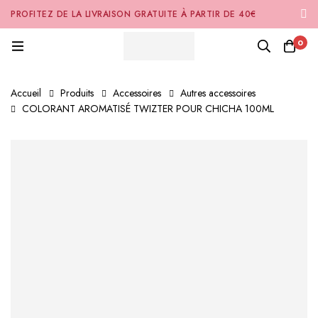
PROFITEZ DE LA LIVRAISON GRATUITE À PARTIR DE 40€
D'ACHAT SUR NOTRE SITE INTERNET 🚚
0
Accueil
Produits
Accessoires
Autres accessoires
COLORANT AROMATISÉ TWIZTER POUR CHICHA 100ML