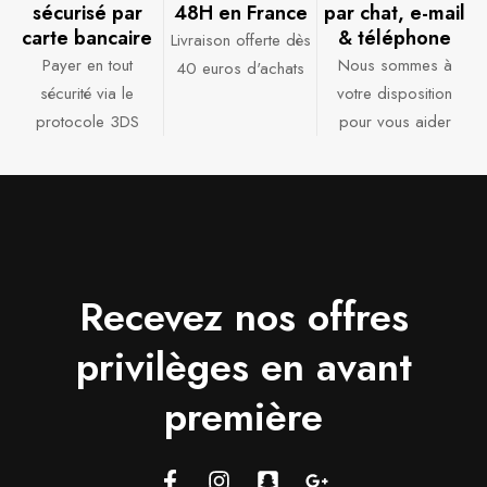
sécurisé par
48H en France​
par chat, e-mail
carte bancaire​
& téléphone​
Livraison offerte dès
Payer en tout
Nous sommes à
40 euros d'achats​
sécurité via le
votre disposition
protocole 3DS
pour vous aider​
Recevez nos offres
privilèges en avant
première