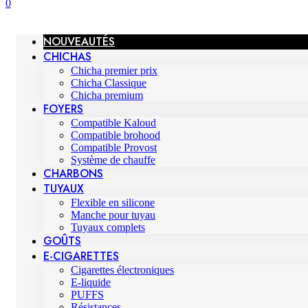
0
NOUVEAUTÉS
CHICHAS
Chicha premier prix
Chicha Classique
Chicha premium
FOYERS
Compatible Kaloud
Compatible brohood
Compatible Provost
Système de chauffe
CHARBONS
TUYAUX
Flexible en silicone
Manche pour tuyau
Tuyaux complets
GOÛTS
E-CIGARETTES
Cigarettes électroniques
E-liquide
PUFFS
Résistances