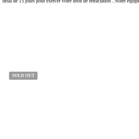
délai de 15 jours pour exercer votre droit de rétractation . Notre équi
SOLD
OUT