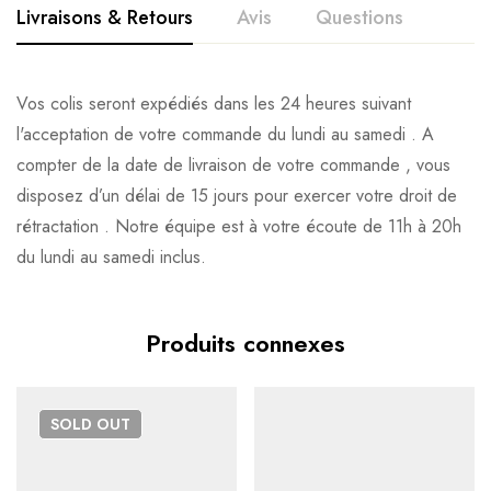
Livraisons & Retours
Avis
Questions
Avis clients
Questions clients
Vos colis seront expédiés dans les 24 heures suivant
l'acceptation de votre commande du lundi au samedi . A
Based on 0 Reviews
0
question sur ce produit
Poser ma question
compter de la date de livraison de votre commande , vous
disposez d’un délai de 15 jours pour exercer votre droit de
Ajouter mon avis
rétractation . Notre équipe est à votre écoute de 11h à 20h
Aucune question actuellement. Devenez le premier à poser
du lundi au samedi inclus.
votre question !
Il n'y a pas encore d'avis, donnez le vôtre en premier !
Produits connexes
SOLD
OUT