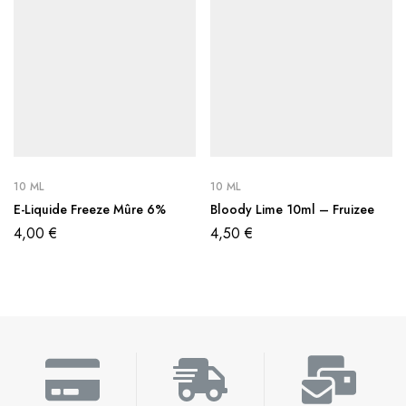
10 ML
10 ML
E-Liquide Freeze Mûre 6%
Bloody Lime 10ml – Fruizee
4,00
€
4,50
€