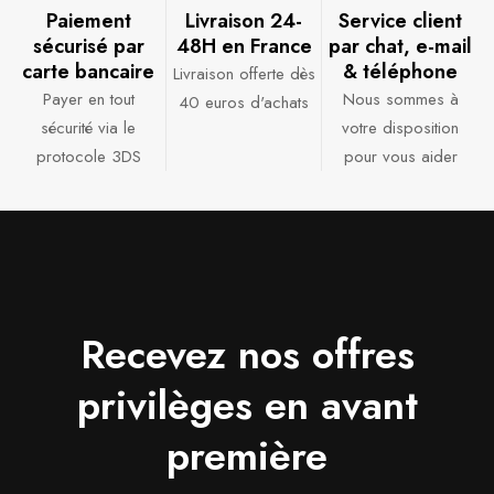
Paiement
Livraison 24-
Service client
sécurisé par
48H en France​
par chat, e-mail
carte bancaire​
& téléphone​
Livraison offerte dès
Payer en tout
Nous sommes à
40 euros d'achats​
sécurité via le
votre disposition
protocole 3DS
pour vous aider​
Recevez nos offres
privilèges en avant
première