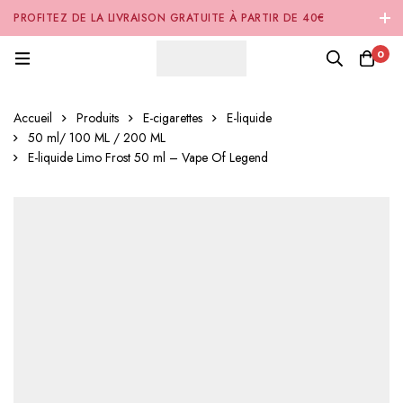
PROFITEZ DE LA LIVRAISON GRATUITE À PARTIR DE 40€
D'ACHAT SUR NOTRE SITE INTERNET 🚚
0
Accueil
Produits
E-cigarettes
E-liquide
50 ml/ 100 ML / 200 ML
E-liquide Limo Frost 50 ml – Vape Of Legend