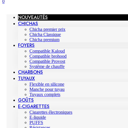
0
NOUVEAUTÉS
CHICHAS
Chicha premier prix
Chicha Classique
Chicha premium
FOYERS
Compatible Kaloud
Compatible brohood
Compatible Provost
Système de chauffe
CHARBONS
TUYAUX
Flexible en silicone
Manche pour tuyau
Tuyaux complets
GOÛTS
E-CIGARETTES
Cigarettes électroniques
E-liquide
PUFFS
Résistances