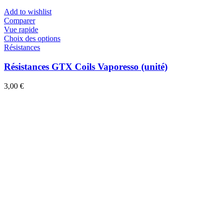
Add to wishlist
Comparer
Vue rapide
Choix des options
Résistances
Résistances GTX Coils Vaporesso (unité)
3,00
€