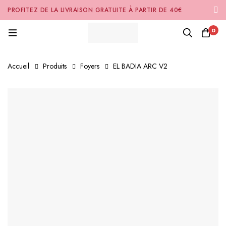
PROFITEZ DE LA LIVRAISON GRATUITE À PARTIR DE 40€
D'ACHAT SUR NOTRE SITE INTERNET 🚚
0
Accueil
Produits
Foyers
EL BADIA ARC V2