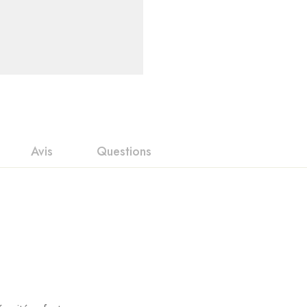
Avis
Questions
nts
it
n 0 Reviews