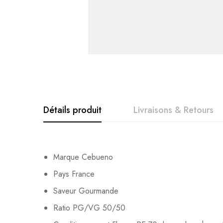
Détails produit
Livraisons & Retours
Avis clients
Questions clie
Marque Cebueno
Pays France
0
question sur ce produ
Based o
Saveur Gourmande
Ratio PG/VG 50/50