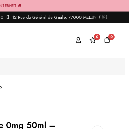
INTERNET 🚚
00
12 Rue du Général de Gaulle, 77000 MELUN 🇫🇷
0
0
o
pe 0mg 50ml –