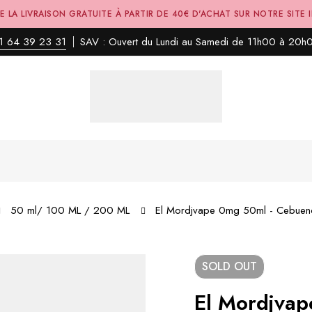
E LA LIVRAISON GRATUITE À PARTIR DE 40€ D'ACHAT SUR NOTRE SITE 
1 64 39 23 31
SAV : Ouvert du Lundi au Samedi de 11h00 à 20h
50 ml/ 100 ML / 200 ML
El Mordjvape 0mg 50ml - Cebuen
SOLD
OUT
El Mordjva