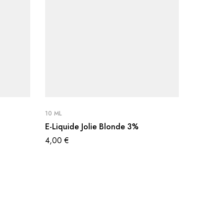
10 ML
10 ML
E-Liquide Jolie Blonde 3%
Freeze 
4,00
€
4,00
€