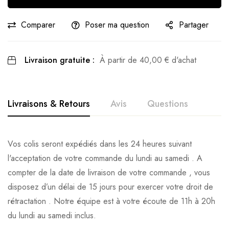
Comparer
Poser ma question
Partager
Livraison gratuite :
À partir de
40,00
€
d'achat
Livraisons & Retours
Avis
Questions
Avis clients
Questions clients
Vos colis seront expédiés dans les 24 heures suivant
l'acceptation de votre commande du lundi au samedi . A
Based on 0 Reviews
0
question sur ce produit
Poser ma question
compter de la date de livraison de votre commande , vous
disposez d’un délai de 15 jours pour exercer votre droit de
Ajouter mon avis
rétractation . Notre équipe est à votre écoute de 11h à 20h
Aucune question actuellement. Devenez le premier à poser
du lundi au samedi inclus.
votre question !
Il n'y a pas encore d'avis, donnez le vôtre en premier !