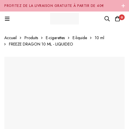
PROFITEZ DE LA LIVRAISON GRATUITE À PARTIR DE 40€
D'ACHAT SUR NOTRE SITE INTERNET 🚚
0
Accueil
Produits
E-cigarettes
E-liquide
10 ml
FREEZE DRAGON 10 ML - LIQUIDEO