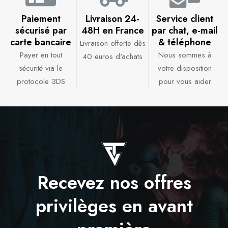
Paiement
Livraison 24-
Service client
sécurisé par
48H en France​
par chat, e-mail
carte bancaire​
& téléphone​
Livraison offerte dès
Payer en tout
Nous sommes à
40 euros d'achats​
sécurité via le
votre disposition
protocole 3DS
pour vous aider​
Recevez nos offres
privilèges en avant