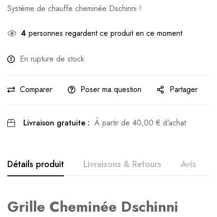
Système de chauffe cheminée Dschinni !
4
personnes regardent ce produit en ce moment
En rupture de stock
Comparer
Poser ma question
Partager
Livraison gratuite :
À partir de
40,00
€
d'achat
Détails produit
Livraisons & Retours
Avis
Avis clients
Questions clients
Grille Cheminée Dschinni