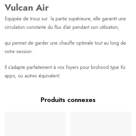
Based on 0 Reviews
0
question sur ce produit
Poser ma question
Vulcan Air
Ajouter mon avis
Equipée de trous sur la partie supérieure, elle garantit une
circulation constante du flux d’air pendant son utilisation,
Aucune question actuellement. Devenez le premier à poser
votre question !
Il n'y a pas encore d'avis, donnez le vôtre en premier !
qui permet de garder une chauffe optimale tout au long de
votre session .
Il s’adapte parfaitement à vos foyers pour brohood type Ks
appo, ou autres équivalent.
Produits connexes