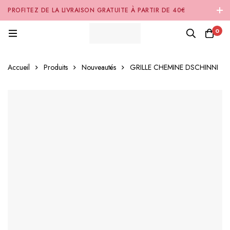
PROFITEZ DE LA LIVRAISON GRATUITE À PARTIR DE 40€
D'ACHAT SUR NOTRE SITE INTERNET 🚚
0
Accueil
Produits
Nouveautés
GRILLE CHEMINE DSCHINNI