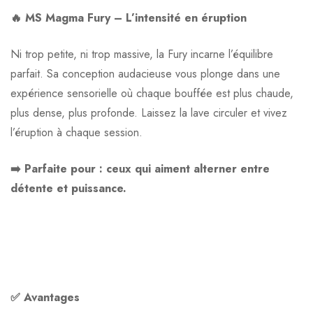
Avis clients
Questions clients
🔥 MS Magma Fury – L’intensité en éruption
Based on 0 Reviews
0
question sur ce produit
Poser ma question
Ni trop petite, ni trop massive, la Fury incarne l’équilibre
parfait. Sa conception audacieuse vous plonge dans une
Ajouter mon avis
expérience sensorielle où chaque bouffée est plus chaude,
Aucune question actuellement. Devenez le premier à poser
plus dense, plus profonde. Laissez la lave circuler et vivez
votre question !
Il n'y a pas encore d'avis, donnez le vôtre en premier !
l’éruption à chaque session.
➡️ Parfaite pour : ceux qui aiment alterner entre
détente et puissance.
✅ Avantages