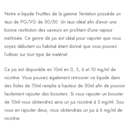
Avis clients
Questions clients
Notre e-liquide Fruittles de la gamme Tentation possède un
taux de PG/VG de 50/50. Un taux idéal afin d’avoir une
Based on 0 Reviews
0
question sur ce produit
Poser ma question
bonne restitution des saveurs en profitant d’une vapeur
maîtrisée. Ce genre de jus est idéal pour vapoter que vous
Ajouter mon avis
soyez débutant ou habitué étant donné que vous pouvez
Aucune question actuellement. Devenez le premier à poser
l’utiliser sur tout type de matériel.
votre question !
Il n'y a pas encore d'avis, donnez le vôtre en premier !
Ce jus est disponible en 10ml en 0, 3, 6 et 10 mg/ml de
nicotine. Vous pouvez également retrouver ce liquide dans
des fioles de 70ml remplie à hauteur de 50ml afin de pouvoir
facilement rajouter des boosters. Si vous rajouter un booster
de 10ml vous obtiendrez ainsi un jus nicotiné à 3 mg/ml. Sou
vous en rajouter deux, vous obtiendrais un jus à 6 mg/ml de
nicotine.