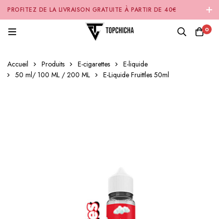
PROFITEZ DE LA LIVRAISON GRATUITE À PARTIR DE 40€
D'ACHAT SUR NOTRE SITE INTERNET 🚚
0
Accueil
Produits
E-cigarettes
E-liquide
50 ml/ 100 ML / 200 ML
E-Liquide Fruittles 50ml