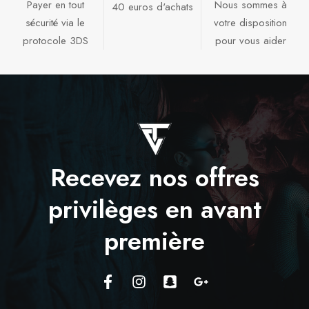
Payer en tout
Nous sommes à
40 euros d'achats​
sécurité via le
votre disposition
protocole 3DS
pour vous aider​
Recevez nos offres
privilèges en avant
première