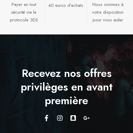
Payer en tout
Nous sommes à
40 euros d'achats​
sécurité via le
votre disposition
protocole 3DS
pour vous aider​
Recevez nos offres
privilèges en avant
première