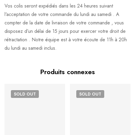
Avis clients
Questions clients
Vos colis seront expédiés dans les 24 heures suivant
l'acceptation de votre commande du lundi au samedi . A
Based on 0 Reviews
0
question sur ce produit
Poser ma question
compter de la date de livraison de votre commande , vous
disposez d’un délai de 15 jours pour exercer votre droit de
Ajouter mon avis
rétractation . Notre équipe est à votre écoute de 11h à 20h
Aucune question actuellement. Devenez le premier à poser
du lundi au samedi inclus.
votre question !
Il n'y a pas encore d'avis, donnez le vôtre en premier !
Produits connexes
SOLD
OUT
SOLD
OUT