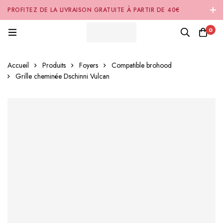
PROFITEZ DE LA LIVRAISON GRATUITE À PARTIR DE 40€
D'ACHAT SUR NOTRE SITE INTERNET 🚚
0
Accueil
Produits
Foyers
Compatible brohood
Grille cheminée Dschinni Vulcan