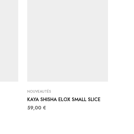
NOUVEAUTÉS
NOUVEAU
KAYA SHISHA ELOX SMALL SLICE
FOYER
59,00
€
20,00