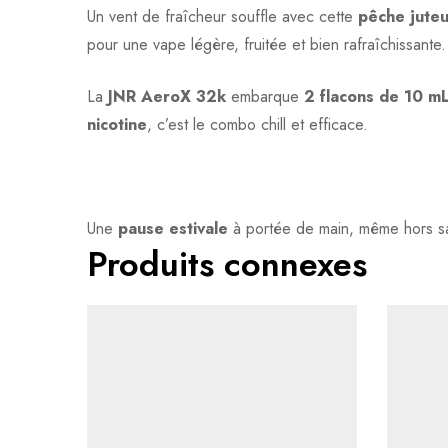
0
question sur ce produit
Un vent de fraîcheur souffle avec cette
pêche juteu
Based on 0 Reviews
pour une vape légère, fruitée et bien rafraîchissante.
Poser ma question
Ajouter mon avis
Aucune question actuellement. Devenez le premier à 
La
JNR AeroX 32k
embarque
2 flacons de 10 m
Il n'y a pas encore d'avis, donnez le vôtre en premier
nicotine
, c’est le combo chill et efficace.
Une
pause estivale
à portée de main, même hors sa
Produits connexes