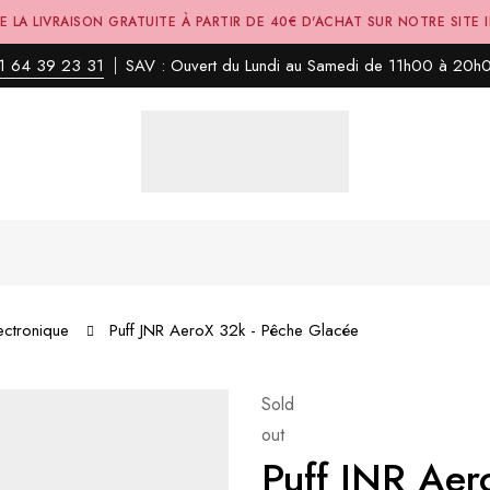
E LA LIVRAISON GRATUITE À PARTIR DE 40€ D'ACHAT SUR NOTRE SITE 
1 64 39 23 31
SAV : Ouvert du Lundi au Samedi de 11h00 à 20h
ectronique
Puff JNR AeroX 32k - Pêche Glacée
Sold
out
Puff JNR Ae