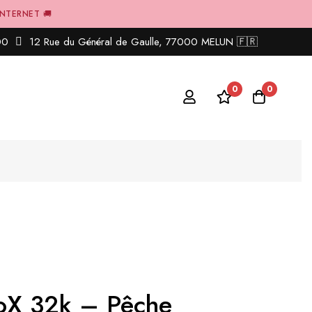
INTERNET 🚚
00
12 Rue du Général de Gaulle, 77000 MELUN 🇫🇷
0
0
roX 32k – Pêche