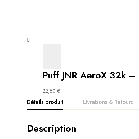
Puff JNR AeroX 32k –
22,50
€
Détails produit
Livraisons & Retours
Avis clients
Questions clients
Description