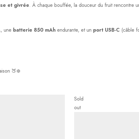
se et givrée
. À chaque bouffée, la douceur du fruit rencontre 
poser votre question !
L
, une
batterie 850 mAh
endurante, et un
port USB-C
(câble fo
 !
ison 🍑❄️
Sold
out