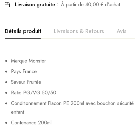
Livraison gratuite :
À partir de
40,00
€
d'achat
Détails produit
Livraisons & Retours
Avis
Avis clients
Questions clients
Marque Monster
Based on 0 Reviews
0
question sur ce produit
Poser ma question
Pays France
Saveur Fruitée
Ajouter mon avis
Ratio PG/VG 50/50
Aucune question actuellement. Devenez le premier à poser
votre question !
Conditionnement Flacon PE 200ml avec bouchon sécurité
Il n'y a pas encore d'avis, donnez le vôtre en premier !
enfant
Contenance 200ml