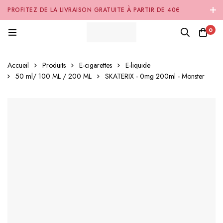
PROFITEZ DE LA LIVRAISON GRATUITE À PARTIR DE 40€
D'ACHAT SUR NOTRE SITE INTERNET 🚚
0
Accueil
Produits
E-cigarettes
E-liquide
50 ml/ 100 ML / 200 ML
SKATERIX - 0mg 200ml - Monster